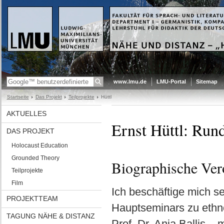
www.lmu.de
LMU-Portal
Sitemap
Startseite
Das Projekt
Teilprojekte
Hüttl
AKTUELLES
Ernst Hüttl: Run
DAS PROJEKT
Holocaust Education
Grounded Theory
Biographische Ver
Teilprojekte
Film
Ich beschäftige mich s
PROJEKTTEAM
Hauptseminars zu ethno
TAGUNG NÄHE & DISTANZ
Prof. Dr. Anja Ballis 