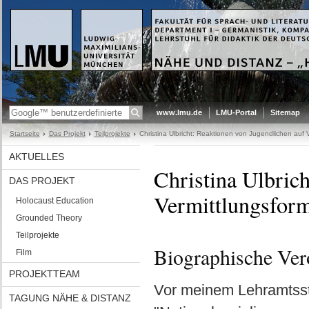
www.lmu.de
LMU-Portal
Sitemap
Startseite
Das Projekt
Teilprojekte
Christina Ulbricht: Reaktionen von Jugendlichen auf 
AKTUELLES
Christina Ulbric
DAS PROJEKT
Vermittlungsfor
Holocaust Education
Grounded Theory
Teilprojekte
Biographische Ver
Film
PROJEKTTEAM
Vor meinem Lehramtss
TAGUNG NÄHE & DISTANZ